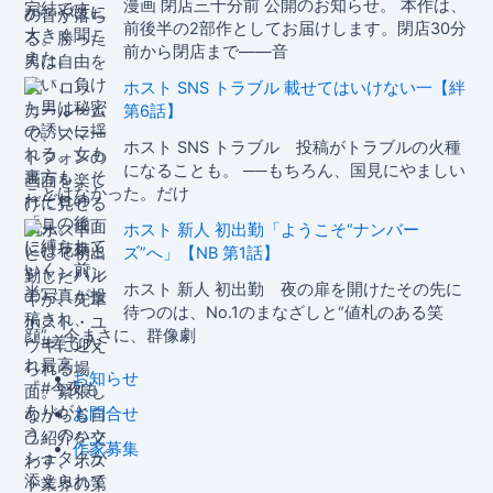
漫画 閉店三十分前 公開のお知らせ。 本作は、
前後半の2部作としてお届けします。閉店30分
前から閉店まで——音
ホスト SNS トラブル 載せてはいけない一【絆
第6話】
ホスト SNS トラブル 投稿がトラブルの火種
になることも。 ──もちろん、国見にやましい
ことはなかった。だけ
ホスト 新人 初出勤「ようこそ“ナンバー
ズ”へ」【NB 第1話】
ホスト 新人 初出勤 夜の扉を開けたその先に
待つのは、No.1のまなざしと“値札のある笑
顔”。今まさに、群像劇
お知らせ
お問合せ
作家募集