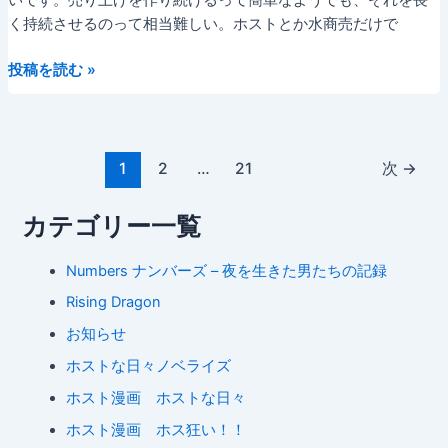
いです。売り上げを作り続けるって簡単なようでも、それを長
る
っ
く持続させるのって相当難しい。ホストとか水商売だけで
ル
た
第
ー
投稿を読む »
の
１
プ
に
８
に
８
ま
投
話、
ず
1
2
…
21
次
→
稿
売
入
の
り
る
カテゴリー一覧
ペ
上
に
ー
げ
は・・・
Numbers ナンバーズ – 夜を生きた男たちの記録
ジ
を
Rising Dragon
送
作
り
り
お知らせ
続
ホストな日々ノベライズ
け
ホスト漫画 ホストな日々
る
凄
ホスト漫画 ホス狂い！！