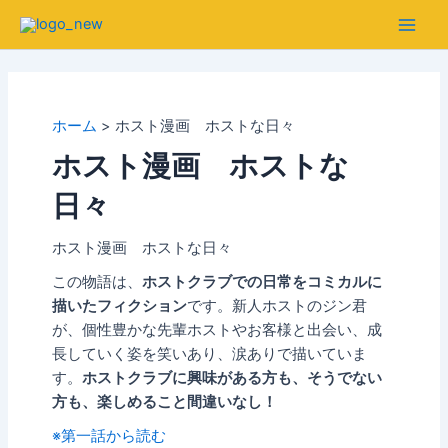
内
容
Main
を
Men
ス
キ
ホーム
ホスト漫画 ホストな日々
ッ
プ
ホスト漫画 ホストな
日々
ホスト漫画 ホストな日々
この物語は、
ホストクラブでの日常をコミカルに
描いたフィクション
です。新人ホストのジン君
が、個性豊かな先輩ホストやお客様と出会い、成
長していく姿を笑いあり、涙ありで描いていま
す。
ホストクラブに興味がある方も、そうでない
方も、楽しめること間違いなし！
※第一話から読む