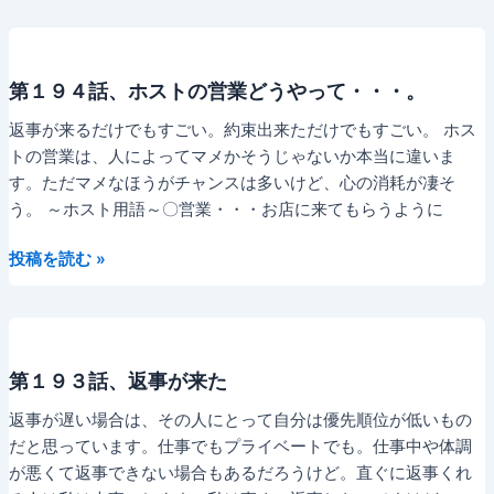
９
て
５
く
話、
だ
第１９４話、ホストの営業どうやって・・・。
ホ
さ
ス
い
返事が来るだけでもすごい。約束出来ただけでもすごい。 ホス
ト
トの営業は、人によってマメかそうじゃないか本当に違いま
お
す。ただマメなほうがチャンスは多いけど、心の消耗が凄そ
店
う。 ～ホスト用語～〇営業・・・お店に来てもらうように
来
第
て
投稿を読む »
１
く
９
れ
４
る？
話、
第１９３話、返事が来た
ホ
ス
返事が遅い場合は、その人にとって自分は優先順位が低いもの
ト
だと思っています。仕事でもプライベートでも。仕事中や体調
の
が悪くて返事できない場合もあるだろうけど。直ぐに返事くれ