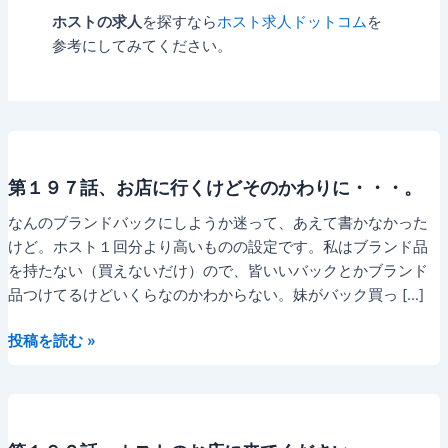
ホストの求人
を探すなら
ホスト求人ドットコム
を
参考にしてみてください。
第１９７話、お店に行くけどそのかわりに・・・。
なんのブランドバックにしようか迷って、あえて書かなかった
けど。ホスト１回分より高いものの設定です。私はブランド品
を持たない（買えないだけ）ので、皆いいバックとかブランド
品つけてるけどいくらなのかわからない。妹がバック買っ […]
第
投稿を読む »
１
９
７
話、