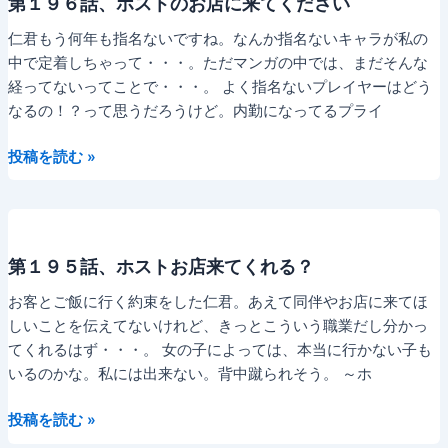
第１９６話、ホストのお店に来てください
お
店
仁君もう何年も指名ないですね。なんか指名ないキャラが私の
に
中で定着しちゃって・・・。ただマンガの中では、まだそんな
行
経ってないってことで・・・。 よく指名ないプレイヤーはどう
く
なるの！？って思うだろうけど。内勤になってるプライ
け
第
ど
投稿を読む »
１
そ
９
の
６
か
話、
わ
第１９５話、ホストお店来てくれる？
ホ
り
ス
に・・・。
お客とご飯に行く約束をした仁君。あえて同伴やお店に来てほ
ト
しいことを伝えてないけれど、きっとこういう職業だし分かっ
の
てくれるはず・・・。 女の子によっては、本当に行かない子も
お
いるのかな。私には出来ない。背中蹴られそう。 ～ホ
店
第
に
投稿を読む »
１
来