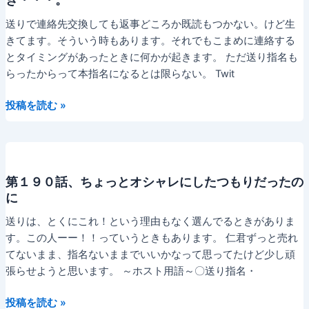
事
を
送りで連絡先交換しても返事どころか既読もつかない。けど生
も
きてます。そういう時もあります。それでもこまめに連絡する
ら
とタイミングがあったときに何かが起きます。 ただ送り指名も
う
らったからって本指名になるとは限らない。 Twit
為
第
投稿を読む »
に
１
手
９
段
１
を
話、
選
第１９０話、ちょっとオシャレにしたつもりだったの
ホ
ば
に
ス
な
ト
い
送りは、とくにこれ！という理由もなく選んでるときがありま
営
す。この人ーー！！っていうときもあります。 仁君ずっと売れ
業
てないまま、指名ないままでいいかなって思ってたけど少し頑
既
張らせようと思います。 ～ホスト用語～〇送り指名・
読
第
投稿を読む »
す