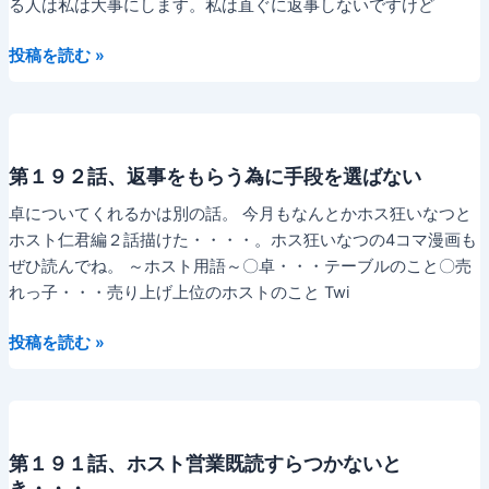
営
る人は私は大事にします。私は直ぐに返事しないですけど
業
第
ど
投稿を読む »
１
う
９
や
３
っ
話、
て・・・。
第１９２話、返事をもらう為に手段を選ばない
返
事
卓についてくれるかは別の話。 今月もなんとかホス狂いなつと
が
ホスト仁君編２話描けた・・・・。ホス狂いなつの4コマ漫画も
来
ぜひ読んでね。 ～ホスト用語～〇卓・・・テーブルのこと〇売
た
れっ子・・・売り上げ上位のホストのこと Twi
第
投稿を読む »
１
９
２
話、
第１９１話、ホスト営業既読すらつかないと
返
き・・・。