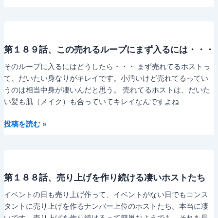
１
ら
９
つ
０
か
話、
な
第１８９話、この売れるループにまず入るには・・・
ち
い
ょ
と
そのループに入るにはどうしたら・・・ まず売れてるホストっ
っ
き・・・。
て、だいたい身なりがキレイです。小汚いけど売れてるってい
と
うのは相当中身が凄いんだと思う。 売れてるホストは、だいた
オ
い髪も肌（メイク）も合っていてキレイなんですよね
シ
第
ャ
投稿を読む »
１
レ
８
に
９
し
話、
た
第１８８話、売り上げを作り続ける凄いホストたち
こ
つ
の
も
イベントの日も売り上げ作って、イベントがない日でもコンス
売
り
タントに売り上げを作るナンバー上位のホストたち。本当に凄
れ
だ